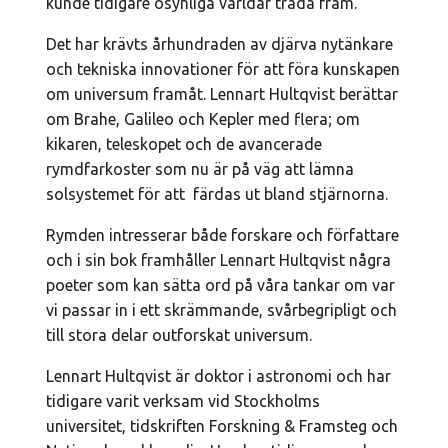
kunde tidigare osynliga världar träda fram.
Det har krävts århundraden av djärva nytänkare
och tekniska innovationer för att föra kunskapen
om universum framåt. Lennart Hultqvist berättar
om Brahe, Galileo och Kepler med flera; om
kikaren, teleskopet och de avancerade
rymdfarkoster som nu är på väg att lämna
solsystemet för att färdas ut bland stjärnorna.
Rymden intresserar både forskare och författare
och i sin bok framhåller Lennart Hultqvist några
poeter som kan sätta ord på våra tankar om var
vi passar in i ett skrämmande, svårbegripligt och
till stora delar outforskat universum.
Lennart Hultqvist är doktor i astronomi och har
tidigare varit verksam vid Stockholms
universitet, tidskriften Forskning & Framsteg och