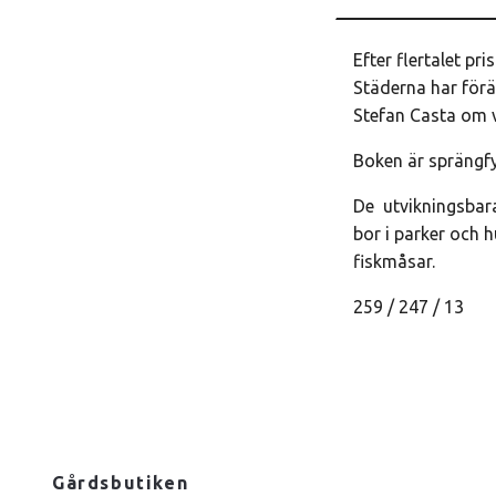
Efter flertalet pr
Städerna har förä
Stefan Casta om v
Boken är sprängfy
De utvikningsbara
bor i parker och h
fiskmåsar.
259 / 247 / 13
Gårdsbutiken