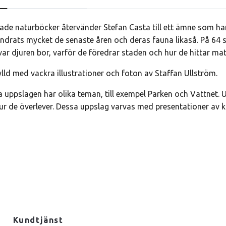
isade naturböcker återvänder Stefan Casta till ett ämne som han 
ndrats mycket de senaste åren och deras fauna likaså. På 64 
ar djuren bor, varför de föredrar staden och hur de hittar ma
lld med vackra illustrationer och foton av Staffan Ullström.
 uppslagen har olika teman, till exempel Parken och Vattnet.
ur de överlever. Dessa uppslag varvas med presentationer av ka
Kundtjänst