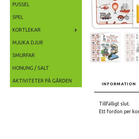
PUSSEL
SPEL
KORTLEKAR
MJUKA DJUR
SMURFAR
HONUNG / SALT
AKTIVITETER PÅ GÅRDEN
INFORMATION
Tillfälligt slut.
Ett fordon per kor