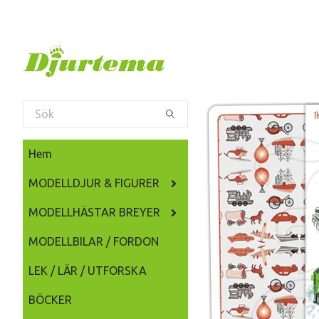
Hem
MODELLDJUR & FIGURER
MODELLHÄSTAR BREYER
MODELLBILAR / FORDON
LEK / LÄR / UTFORSKA
BÖCKER