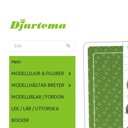
Hem
MODELLDJUR & FIGURER
MODELLHÄSTAR BREYER
MODELLBILAR / FORDON
LEK / LÄR / UTFORSKA
BÖCKER