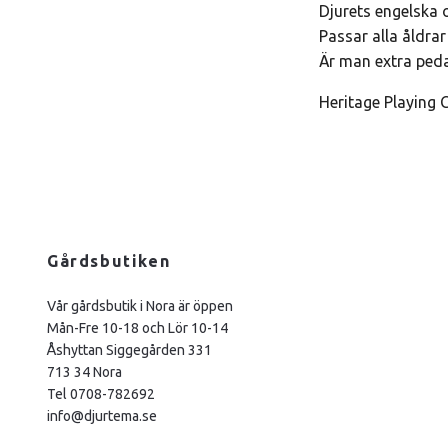
Djurets engelska o
Passar alla åldrar
Är man extra ped
Heritage Playing
Gårdsbutiken
Vår gårdsbutik i Nora är öppen
Mån-Fre 10-18 och Lör 10-14
Åshyttan Siggegården 331
713 34 Nora
Tel 0708-782692
info@djurtema.se