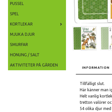
PUSSEL
SPEL
KORTLEKAR
MJUKA DJUR
SMURFAR
HONUNG / SALT
AKTIVITETER PÅ GÅRDEN
INFORMATION
Tillfälligt slut.
Här känner man ig
Helt vanlig kortle
tretton valörer oc
54 olika djur med 