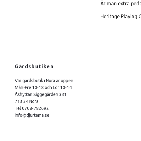
Är man extra ped
Heritage Playing
Gårdsbutiken
Vår gårdsbutik i Nora är öppen
Mån-Fre 10-18 och Lör 10-14
Åshyttan Siggegården 331
713 34 Nora
Tel 0708-782692
info@djurtema.se