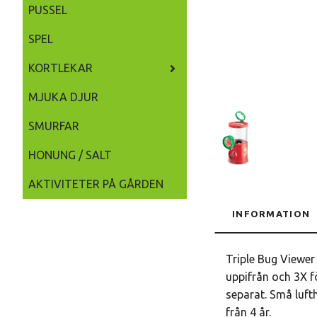
PUSSEL
SPEL
KORTLEKAR
MJUKA DJUR
SMURFAR
HONUNG / SALT
AKTIVITETER PÅ GÅRDEN
INFORMATION
Triple Bug Viewer
uppifrån och 3X f
separat. Små lufth
från 4 år.