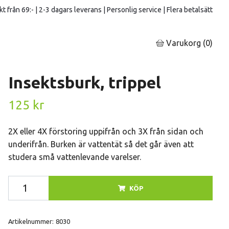
kt från 69:- | 2-3 dagars leverans | Personlig service | Flera betalsätt
Varukorg
(0)
Insektsburk, trippel
125 kr
2X eller 4X förstoring uppifrån och 3X från sidan och
underifrån. Burken är vattentät så det går även att
studera små vattenlevande varelser.
KÖP
Artikelnummer:
8030