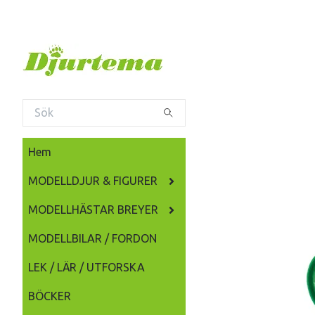
Hem
MODELLDJUR & FIGURER
MODELLHÄSTAR BREYER
MODELLBILAR / FORDON
LEK / LÄR / UTFORSKA
BÖCKER