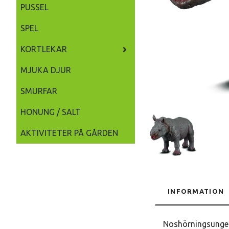
PUSSEL
SPEL
KORTLEKAR
MJUKA DJUR
SMURFAR
HONUNG / SALT
AKTIVITETER PÅ GÅRDEN
INFORMATION
Noshörningsungen,