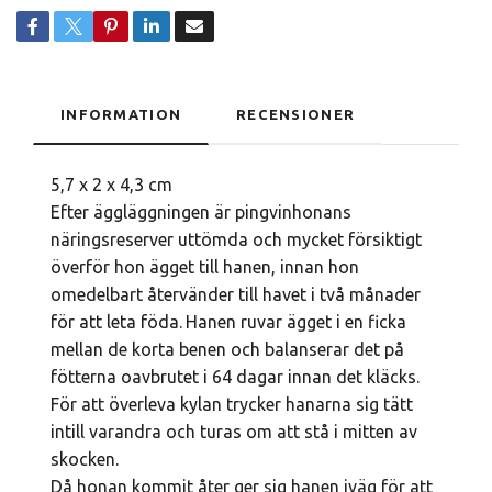
INFORMATION
RECENSIONER
5,7 x 2 x 4,3 cm
Efter äggläggningen är pingvinhonans
näringsreserver uttömda och mycket försiktigt
överför hon ägget till hanen, innan hon
omedelbart återvänder till havet i två månader
för att leta föda.
Hanen ruvar ägget i en ficka
mellan de korta benen och balanserar det på
fötterna oavbrutet i 64 dagar innan det kläcks.
För att överleva kylan trycker hanarna sig tätt
intill varandra och turas om att stå i mitten av
skocken.
Då honan kommit åter ger sig hanen iväg för att