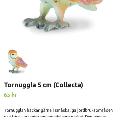
Tornuggla 5 cm (Collecta)
65 kr
Tornugglan häckar gärna i småskaliga jordbruksområden
och trivs i människans omedelbara närhet. Den bygger