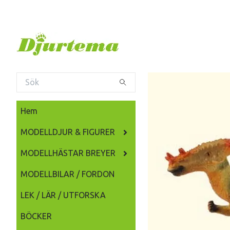
Hem
MODELLDJUR & FIGURER
MODELLHÄSTAR BREYER
MODELLBILAR / FORDON
LEK / LÄR / UTFORSKA
BÖCKER