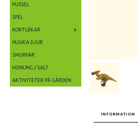
PUSSEL
SPEL
KORTLEKAR
MJUKA DJUR
SMURFAR
HONUNG / SALT
AKTIVITETER PÅ GÅRDEN
INFORMATION