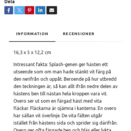
Dela
INFORMATION
RECENSIONER
16,3 x 5 x 12,2 cm
Intressant fakta: Splash-genen ger hästen ett
utseende som om man hade stänkt vit färg på
den nerifrån och uppåt. Beroende på hur utbredd
den teckningen är, så kan allt ifrån nedre delen av
hästens ben till nästan hela kroppen vara vit.
Overo ser ut som en färgad häst med vita
fläckar. Fläckarna är ojämna i kanterna. En overo
har sällan vit överlinje. De vita fälten utgår
istället från hästens sida och sprider sig därifrån.
Overo ger ofta färgade ben och bläs eller lykta.