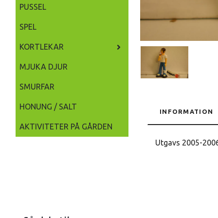
PUSSEL
SPEL
KORTLEKAR
MJUKA DJUR
SMURFAR
HONUNG / SALT
INFORMATION
AKTIVITETER PÅ GÅRDEN
Utgavs 2005-200