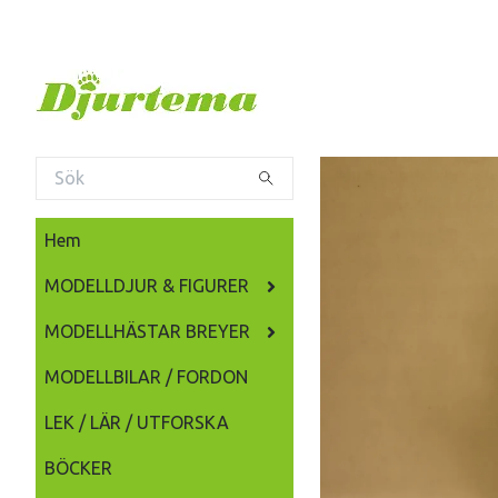
Hem
MODELLDJUR & FIGURER
MODELLHÄSTAR BREYER
MODELLBILAR / FORDON
LEK / LÄR / UTFORSKA
BÖCKER