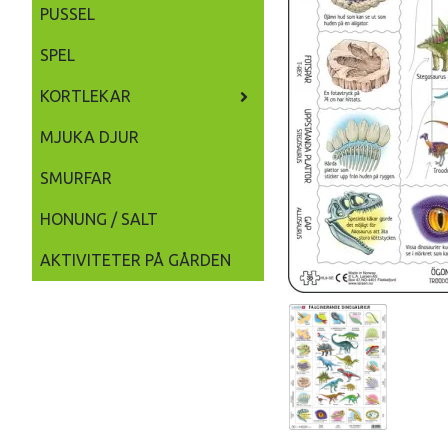
PUSSEL
SPEL
KORTLEKAR
MJUKA DJUR
SMURFAR
HONUNG / SALT
AKTIVITETER PÅ GÅRDEN