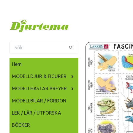
Hem
MODELLDJUR & FIGURER
MODELLHÄSTAR BREYER
MODELLBILAR / FORDON
LEK / LÄR / UTFORSKA
BÖCKER