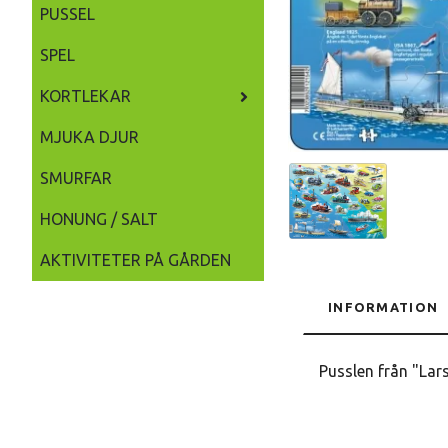
PUSSEL
SPEL
KORTLEKAR
MJUKA DJUR
SMURFAR
HONUNG / SALT
AKTIVITETER PÅ GÅRDEN
INFORMATION
Pusslen från "Lars