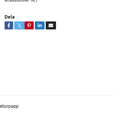
Artikelnummer:
HL7
Dela
 returpapp