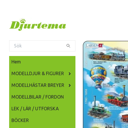
Hem
MODELLDJUR & FIGURER
MODELLHÄSTAR BREYER
MODELLBILAR / FORDON
LEK / LÄR / UTFORSKA
BÖCKER